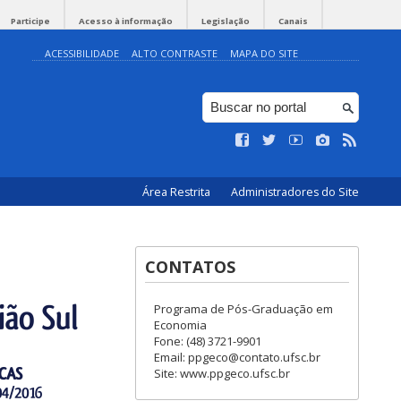
Participe
Acesso à informação
Legislação
Canais
ACESSIBILIDADE
ALTO CONTRASTE
MAPA DO SITE
Área Restrita
Administradores do Site
CONTATOS
Programa de Pós-Graduação em
Economia
Fone: (48) 3721-9901
Email: ppgeco@contato.ufsc.br
Site: www.ppgeco.ufsc.br